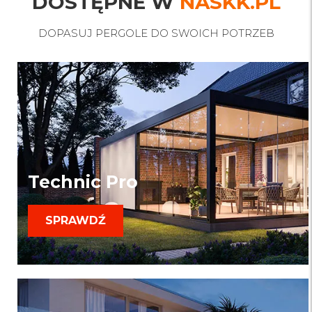
DOSTĘPNE W
NASKK.PL
DOPASUJ PERGOLE DO SWOICH POTRZEB
Technic Pro
SPRAWDŹ