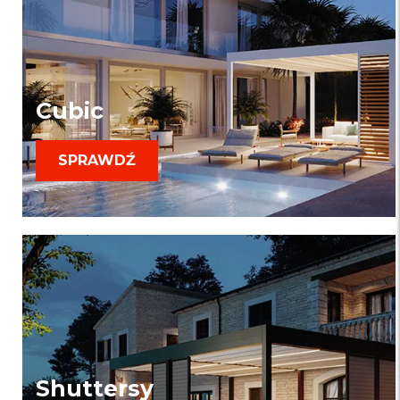
Cubic
SPRAWDŹ
Shuttersy