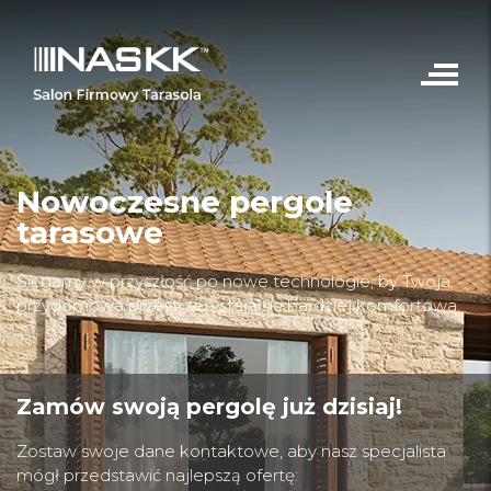
Nowoczesne pergole
tarasowe
Sięgamy w przyszłość po nowe technologie, by Twoja
przydomowa przestrzeń stała się bardziej komfortowa.
Zamów swoją pergolę już dzisiaj!
Zostaw swoje dane kontaktowe, aby nasz specjalista
mógł przedstawić najlepszą ofertę: